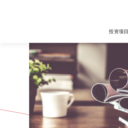
跳
至
正
文
投资项