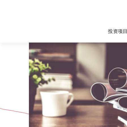
跳
至
正
文
投资项