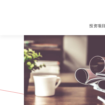
跳
至
正
文
投资项