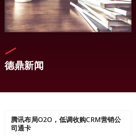
德鼎新闻
腾讯布局O2O，低调收购CRM营销公
司通卡