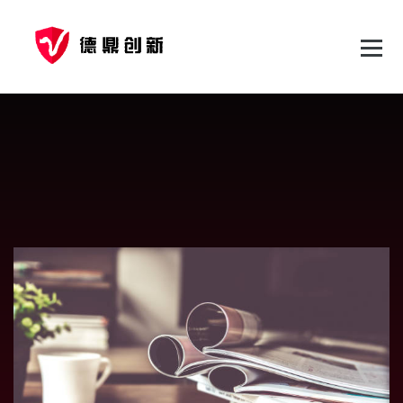
跳
至
正
文