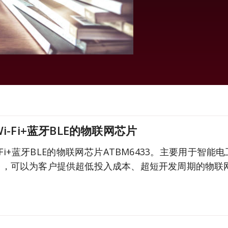
-Fi+蓝牙BLE的物联网芯片
Fi+蓝牙BLE的物联网芯片ATBM6433。主要用于智
台，可以为客户提供超低投入成本、超短开发周期的物联