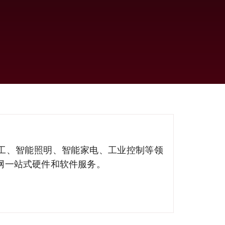
能电工、智能照明、智能家电、工业控制等领
网一站式硬件和软件服务。