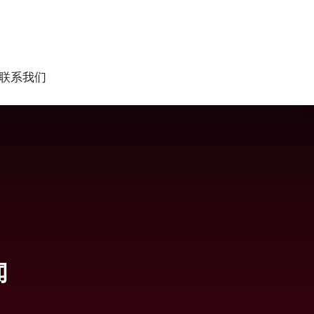
联系我们
闻