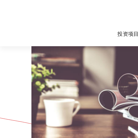
跳
至
正
文
投资项