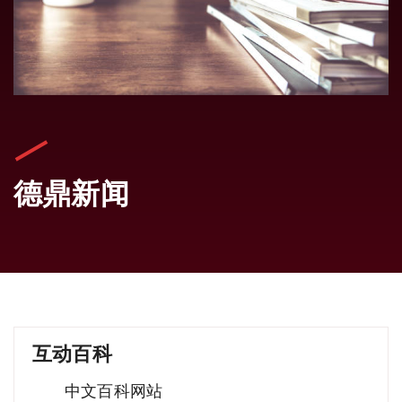
德鼎新闻
互动百科
中文百科网站