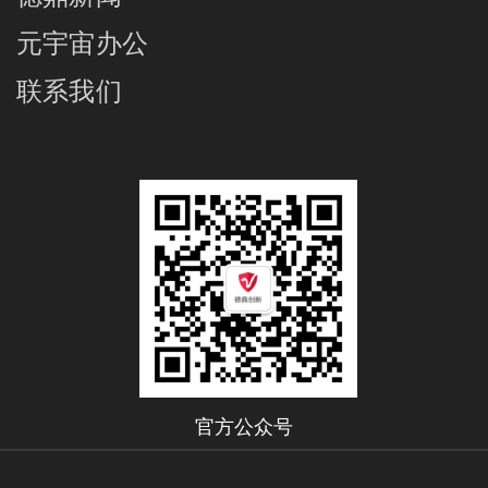
元宇宙办公
联系我们
官方公众号