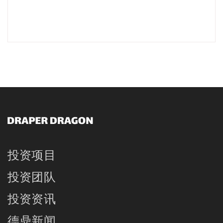
投资项目
投资团队
投资资讯
德鼎新闻