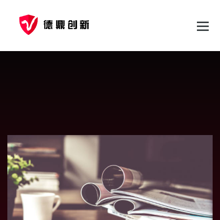
跳
至
正
文