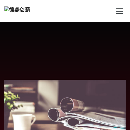
跳
至
正
文