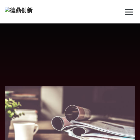
跳
至
正
文